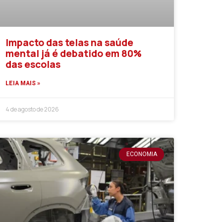
Impacto das telas na saúde
mental já é debatido em 80%
das escolas
LEIA MAIS »
4 de agosto de 2026
ECONOMIA