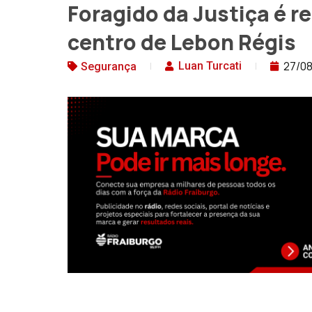
Foragido da Justiça é r
centro de Lebon Régis
27/0
Luan Turcati
Segurança