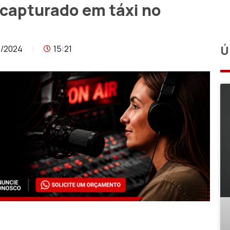
ecapturado em táxi no
8/2024
15:21
Ú