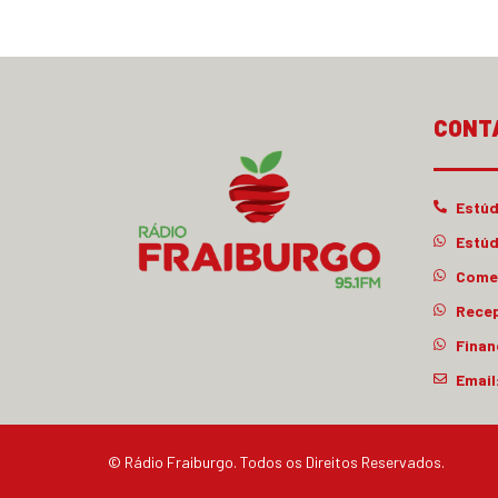
CONT
Estúd
Estúd
Comer
Rece
Finan
Email
© Rádio Fraiburgo. Todos os Direitos Reservados.