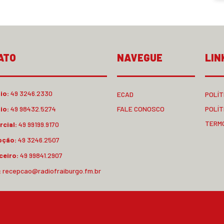
ATO
NAVEGUE
LIN
io:
49 3246.2330
ECAD
POLÍT
io:
49 98432.5274
FALE CONOSCO
POLÍT
TERM
cial:
49 99199.9170
pção:
49 3246.2507
ceiro:
49 99841.2907
:
recepcao@radiofraiburgo.fm.br