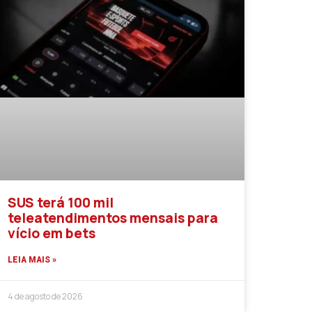
SUS terá 100 mil
teleatendimentos mensais para
vício em bets
LEIA MAIS »
4 de agosto de 2026