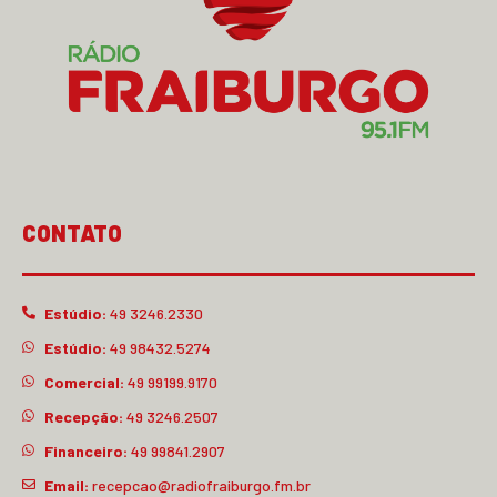
CONTATO
Estúdio:
49 3246.2330
Estúdio:
49 98432.5274
Comercial:
49 99199.9170
Recepção:
49 3246.2507
Financeiro:
49 99841.2907
Email:
recepcao@radiofraiburgo.fm.br