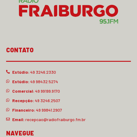
CONTATO
Estúdio:
49 3246.2330
Estúdio:
49 98432.5274
Comercial:
49 99199.9170
Recepção:
49 3246.2507
Financeiro:
49 99841.2907
Email:
recepcao@radiofraiburgo.fm.br
NAVEGUE