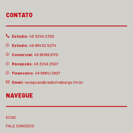
CONTATO
Estúdio:
49 3246.2330
Estúdio:
49 98432.5274
Comercial:
49 99199.9170
Recepção:
49 3246.2507
Financeiro:
49 99841.2907
Email:
recepcao@radiofraiburgo.fm.br
NAVEGUE
ECAD
FALE CONOSCO