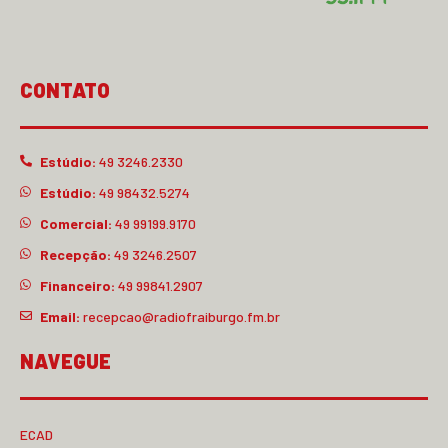
CONTATO
Estúdio:
49 3246.2330
Estúdio:
49 98432.5274
Comercial:
49 99199.9170
Recepção:
49 3246.2507
Financeiro:
49 99841.2907
Email:
recepcao@radiofraiburgo.fm.br
NAVEGUE
ECAD