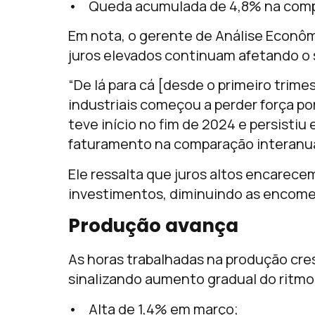
• Queda acumulada de 4,8% na compa
Em nota, o gerente de Análise Econôm
juros elevados continuam afetando o 
“De lá para cá [desde o primeiro trim
industriais começou a perder força po
teve início no fim de 2024 e persisti
faturamento na comparação interanual
Ele ressalta que juros altos encarec
investimentos, diminuindo as encomen
Produção avança
As horas trabalhadas na produção cre
sinalizando aumento gradual do ritmo 
• Alta de 1,4% em março;