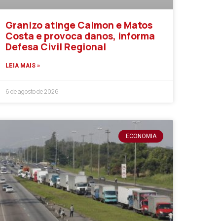
Granizo atinge Calmon e Matos
Costa e provoca danos, informa
Defesa Civil Regional
LEIA MAIS »
6 de agosto de 2026
ECONOMIA