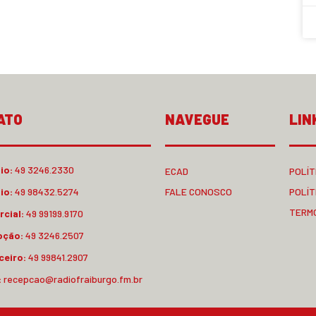
ATO
NAVEGUE
LIN
io:
49 3246.2330
ECAD
POLÍT
io:
49 98432.5274
FALE CONOSCO
POLÍT
TERM
cial:
49 99199.9170
pção:
49 3246.2507
ceiro:
49 99841.2907
:
recepcao@radiofraiburgo.fm.br