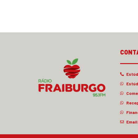
CONT
Estúd
Estúd
Comer
Rece
Finan
Email