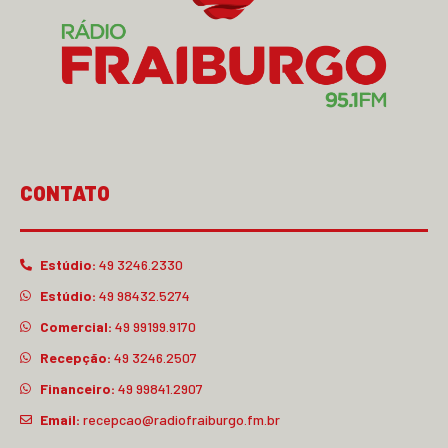
CONTATO
Estúdio:
49 3246.2330
Estúdio:
49 98432.5274
Comercial:
49 99199.9170
Recepção:
49 3246.2507
Financeiro:
49 99841.2907
Email:
recepcao@radiofraiburgo.fm.br