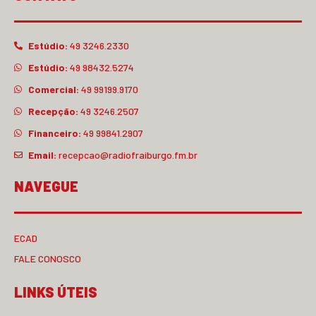
Estúdio:
49 3246.2330
Estúdio:
49 98432.5274
Comercial:
49 99199.9170
Recepção:
49 3246.2507
Financeiro:
49 99841.2907
Email:
recepcao@radiofraiburgo.fm.br
NAVEGUE
ECAD
FALE CONOSCO
LINKS ÚTEIS