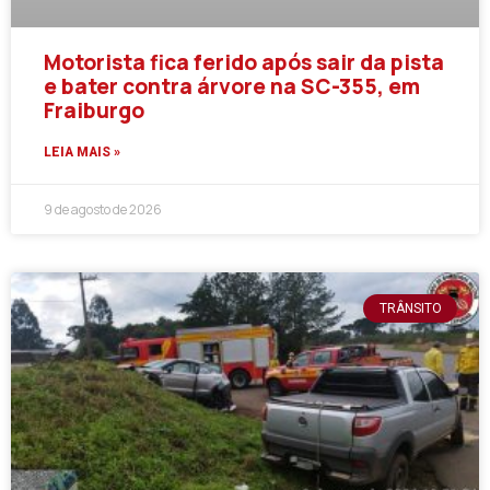
Motorista fica ferido após sair da pista
e bater contra árvore na SC-355, em
Fraiburgo
LEIA MAIS »
9 de agosto de 2026
TRÂNSITO