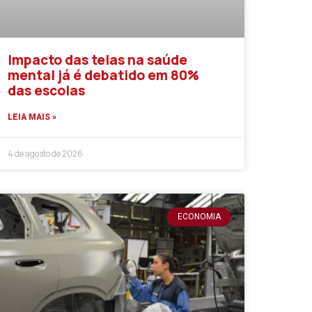
Impacto das telas na saúde
mental já é debatido em 80%
das escolas
LEIA MAIS »
4 de agosto de 2026
ECONOMIA