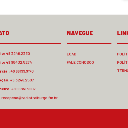
ATO
NAVEGUE
LIN
io:
49 3246.2330
ECAD
POLÍT
io:
49 98432.5274
FALE CONOSCO
POLÍT
TERM
cial:
49 99199.9170
pção:
49 3246.2507
ceiro:
49 99841.2907
:
recepcao@radiofraiburgo.fm.br