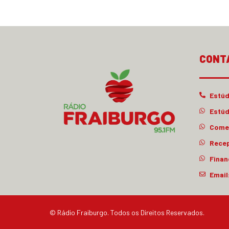
CONT
Estúd
Estúd
Comer
Rece
Finan
Email
© Rádio Fraiburgo. Todos os Direitos Reservados.