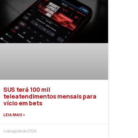
SUS terá 100 mil
teleatendimentos mensais para
vício em bets
LEIA MAIS »
4 de agosto de 2026