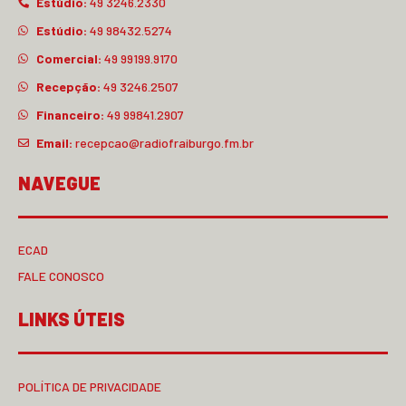
Estúdio:
49 3246.2330
Estúdio:
49 98432.5274
Comercial:
49 99199.9170
Recepção:
49 3246.2507
Financeiro:
49 99841.2907
Email:
recepcao@radiofraiburgo.fm.br
NAVEGUE
ECAD
FALE CONOSCO
LINKS ÚTEIS
POLÍTICA DE PRIVACIDADE