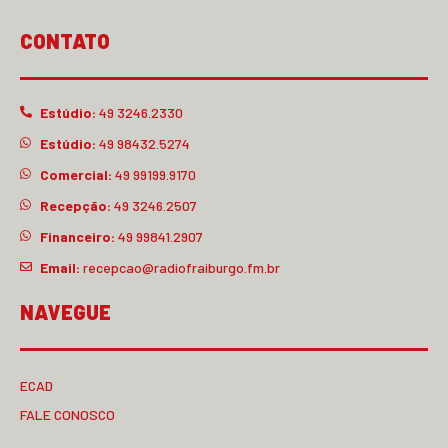
CONTATO
Estúdio:
49 3246.2330
Estúdio:
49 98432.5274
Comercial:
49 99199.9170
Recepção:
49 3246.2507
Financeiro:
49 99841.2907
Email:
recepcao@radiofraiburgo.fm.br
NAVEGUE
ECAD
FALE CONOSCO