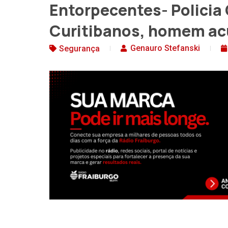
Entorpecentes- Policia 
Curitibanos, homem acu
Genauro Stefanski
Segurança