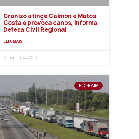
Granizo atinge Calmon e Matos
Costa e provoca danos, informa
Defesa Civil Regional
LEIA MAIS »
6 de agosto de 2026
ECONOMIA