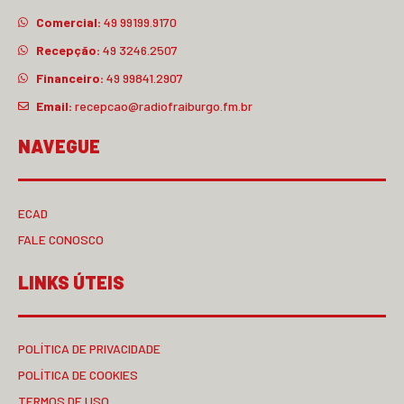
CONTATO
Estúdio:
49 3246.2330
Estúdio:
49 98432.5274
Comercial:
49 99199.9170
Recepção:
49 3246.2507
Financeiro:
49 99841.2907
Email:
recepcao@radiofraiburgo.fm.br
NAVEGUE
ECAD
FALE CONOSCO
LINKS ÚTEIS