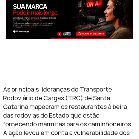
A ação foi idealizada pela Transpocred e
contou com grande participação da
Fetrancesc, Conselho Regional do SEST
SENAT (CR) de SC e núcleos da Comissão de
Jovens Empresários do TRC (Comjovem) no
Estado.
No sábado, 50 marmitas foram distribuídas
nos principais locais de parada de motoristas
na região de Joinville/SC, todas custeadas
pela Aceville Transportes.
Para o presidente da Fetrancesc,
Transpocred e CR/SC, Ari Rabaiolli, a medida
que reuniu voluntários em todo o Estado é
fundamental para garantir o bem-estar dos
motoristas. “Eles estão nas estradas neste