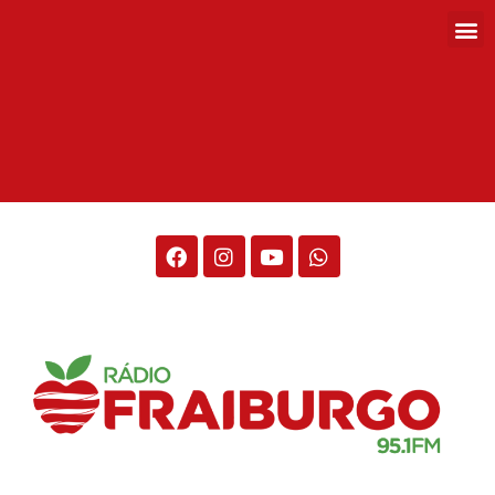
Entidades do ramo de
transporte em SC, divulgam
pontos de alimentação para
os motoristas
24/03/2020
Genauro Stefanski
Trânsito
08:13