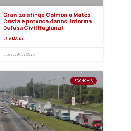
Granizo atinge Calmon e Matos
Costa e provoca danos, informa
Defesa Civil Regional
LEIA MAIS »
6 de agosto de 2026
ECONOMIA