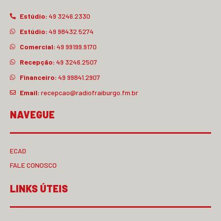
Estúdio:
49 3246.2330
Estúdio:
49 98432.5274
Comercial:
49 99199.9170
Recepção:
49 3246.2507
Financeiro:
49 99841.2907
Email:
recepcao@radiofraiburgo.fm.br
NAVEGUE
ECAD
FALE CONOSCO
LINKS ÚTEIS