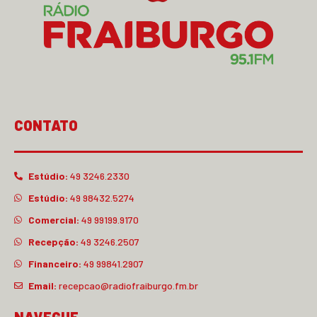
CONTATO
Estúdio:
49 3246.2330
Estúdio:
49 98432.5274
Comercial:
49 99199.9170
Recepção:
49 3246.2507
Financeiro:
49 99841.2907
Email:
recepcao@radiofraiburgo.fm.br