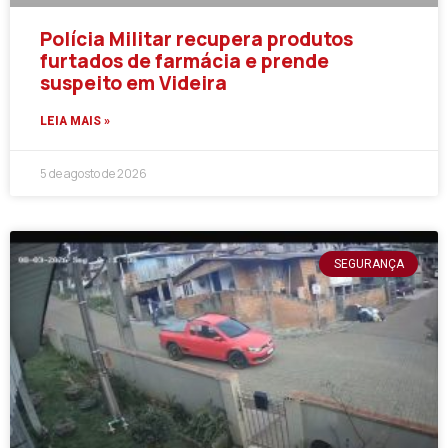
Polícia Militar recupera produtos
furtados de farmácia e prende
suspeito em Videira
LEIA MAIS »
5 de agosto de 2026
SEGURANÇA