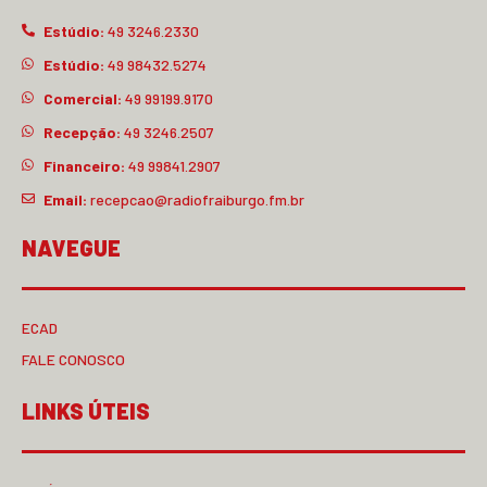
Estúdio:
49 3246.2330
Estúdio:
49 98432.5274
Comercial:
49 99199.9170
Recepção:
49 3246.2507
Financeiro:
49 99841.2907
Email:
recepcao@radiofraiburgo.fm.br
NAVEGUE
ECAD
FALE CONOSCO
LINKS ÚTEIS