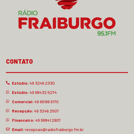
CONTATO
Estúdio:
49 3246.2330
Estúdio:
49 98432.5274
Comercial:
49 99199.9170
Recepção:
49 3246.2507
Financeiro:
49 99841.2907
Email:
recepcao@radiofraiburgo.fm.br