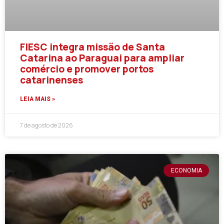
FIESC integra missão de Santa
Catarina ao Paraguai para ampliar
comércio e promover portos
catarinenses
LEIA MAIS »
7 de agosto de 2026
ECONOMIA