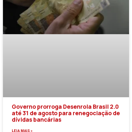
Governo prorroga Desenrola Brasil 2.0
até 31 de agosto para renegociação de
dívidas bancárias
LEIA MAIS »