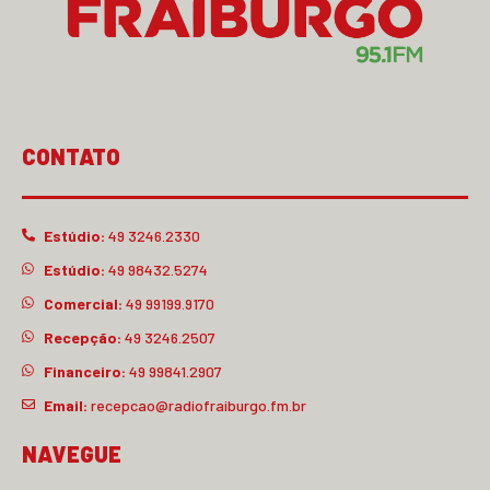
CONTATO
Estúdio:
49 3246.2330
Estúdio:
49 98432.5274
Comercial:
49 99199.9170
Recepção:
49 3246.2507
Financeiro:
49 99841.2907
Email:
recepcao@radiofraiburgo.fm.br
NAVEGUE