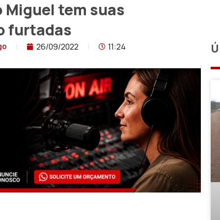
ão Miguel tem suas
o furtadas
26/09/2022
11:24
Ú
go