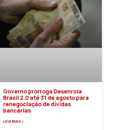
Governo prorroga Desenrola
Brasil 2.0 até 31 de agosto para
renegociação de dívidas
bancárias
LEIA MAIS »