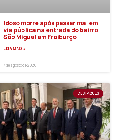
Idoso morre após passar mal em
via pública na entrada do bairro
São Miguel em Fraiburgo
LEIA MAIS »
7 de agosto de 2026
DESTAQUES