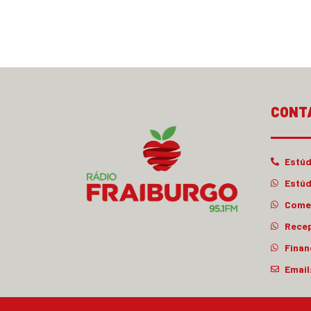
CONT
Estúd
Estúd
Comer
Rece
Finan
Email