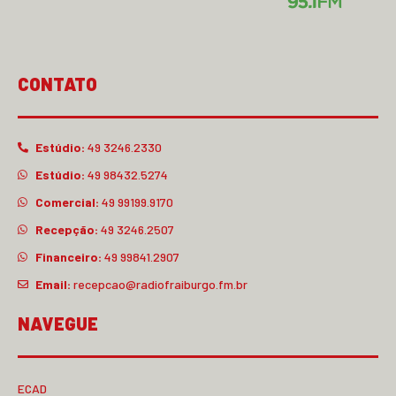
CONTATO
Estúdio:
49 3246.2330
Estúdio:
49 98432.5274
Comercial:
49 99199.9170
Recepção:
49 3246.2507
Financeiro:
49 99841.2907
Email:
recepcao@radiofraiburgo.fm.br
NAVEGUE
ECAD