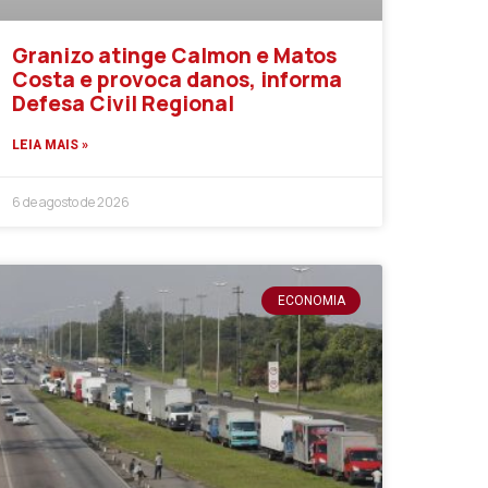
Granizo atinge Calmon e Matos
Costa e provoca danos, informa
Defesa Civil Regional
LEIA MAIS »
6 de agosto de 2026
ECONOMIA