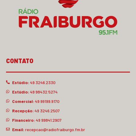
CONTATO
Estúdio:
49 3246.2330
Estúdio:
49 98432.5274
Comercial:
49 99199.9170
Recepção:
49 3246.2507
Financeiro:
49 99841.2907
Email:
recepcao@radiofraiburgo.fm.br