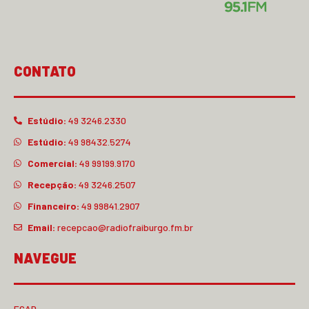
CONTATO
Estúdio:
49 3246.2330
Estúdio:
49 98432.5274
Comercial:
49 99199.9170
Recepção:
49 3246.2507
Financeiro:
49 99841.2907
Email:
recepcao@radiofraiburgo.fm.br
NAVEGUE
ECAD