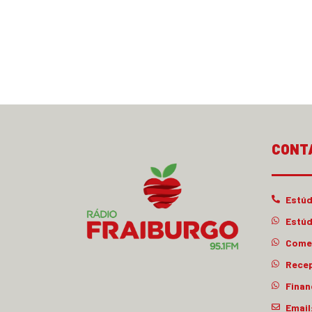
CONT
Estúd
Estúd
Comer
Rece
Finan
Email