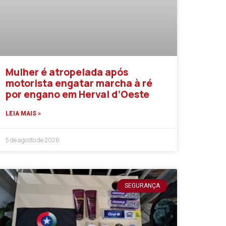
Mulher é atropelada após
motorista engatar marcha à ré
por engano em Herval d’Oeste
LEIA MAIS »
5 de agosto de 2026
SEGURANÇA