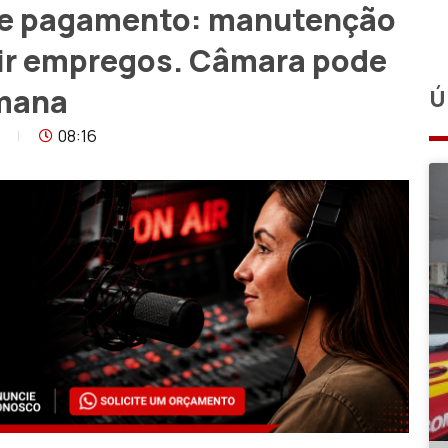
de pagamento: manutenção
tir empregos. Câmara pode
emana
Ú
08:16