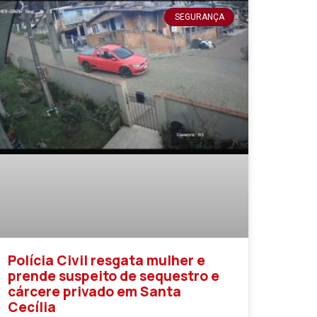
SEGURANÇA
Polícia Civil resgata mulher e
prende suspeito de sequestro e
cárcere privado em Santa
Cecília