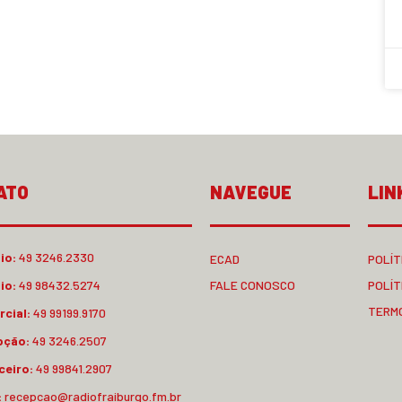
ATO
NAVEGUE
LIN
io:
49 3246.2330
ECAD
POLÍT
io:
49 98432.5274
FALE CONOSCO
POLÍT
TERM
cial:
49 99199.9170
pção:
49 3246.2507
ceiro:
49 99841.2907
:
recepcao@radiofraiburgo.fm.br