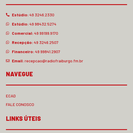
Estúdio:
49 3246.2330
Estúdio:
49 98432.5274
Comercial:
49 99199.9170
Recepção:
49 3246.2507
Financeiro:
49 99841.2907
Email:
recepcao@radiofraiburgo.fm.br
NAVEGUE
ECAD
FALE CONOSCO
LINKS ÚTEIS