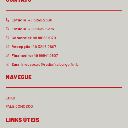
Estúdio:
49 3246.2330
Estúdio:
49 98432.5274
Comercial:
49 99199.9170
Recepção:
49 3246.2507
Financeiro:
49 99841.2907
Email:
recepcao@radiofraiburgo.fm.br
NAVEGUE
ECAD
FALE CONOSCO
LINKS ÚTEIS