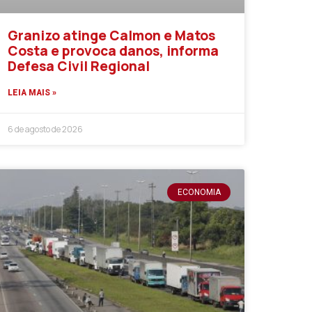
Granizo atinge Calmon e Matos
Costa e provoca danos, informa
Defesa Civil Regional
LEIA MAIS »
6 de agosto de 2026
ECONOMIA