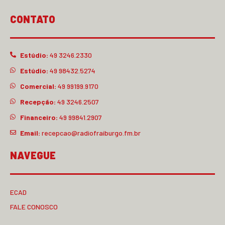
CONTATO
Estúdio:
49 3246.2330
Estúdio:
49 98432.5274
Comercial:
49 99199.9170
Recepção:
49 3246.2507
Financeiro:
49 99841.2907
Email:
recepcao@radiofraiburgo.fm.br
NAVEGUE
ECAD
FALE CONOSCO