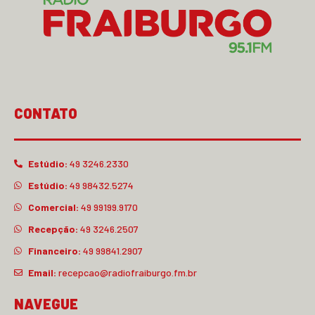
CONTATO
Estúdio:
49 3246.2330
Estúdio:
49 98432.5274
Comercial:
49 99199.9170
Recepção:
49 3246.2507
Financeiro:
49 99841.2907
Email:
recepcao@radiofraiburgo.fm.br
NAVEGUE