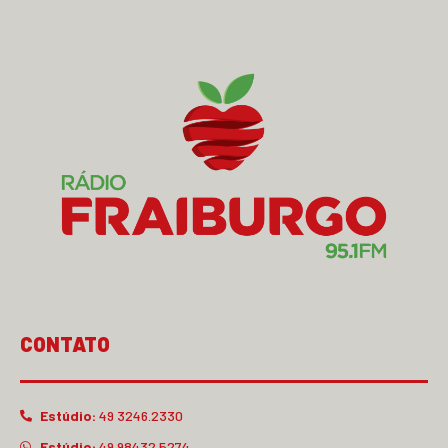
CONTATO
Estúdio:
49 3246.2330
Estúdio:
49 98432.5274