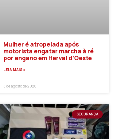
Mulher é atropelada após
motorista engatar marcha à ré
por engano em Herval d’Oeste
LEIA MAIS »
5 de agosto de 2026
SEGURANÇA