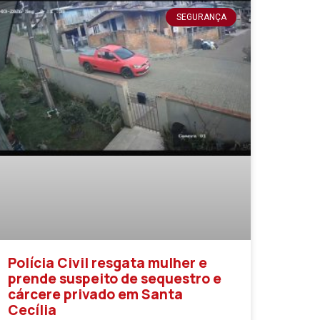
SEGURANÇA
Polícia Civil resgata mulher e
prende suspeito de sequestro e
cárcere privado em Santa
Cecília