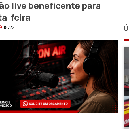
ão live beneficente para
a-feira
18:22
Ú