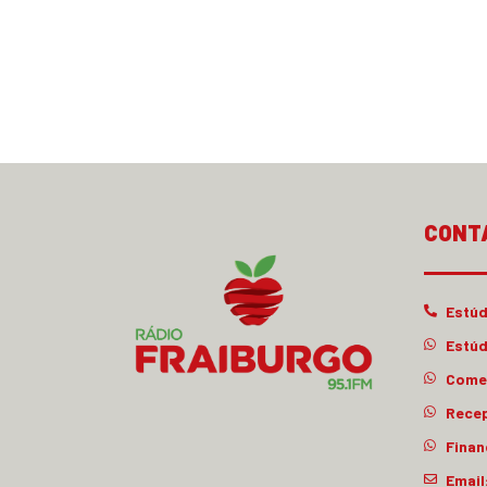
CONT
Estúd
Estúd
Comer
Rece
Finan
Email