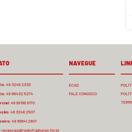
ATO
NAVEGUE
LIN
io:
49 3246.2330
ECAD
POLÍT
io:
49 98432.5274
FALE CONOSCO
POLÍT
TERM
cial:
49 99199.9170
pção:
49 3246.2507
ceiro:
49 99841.2907
:
recepcao@radiofraiburgo.fm.br