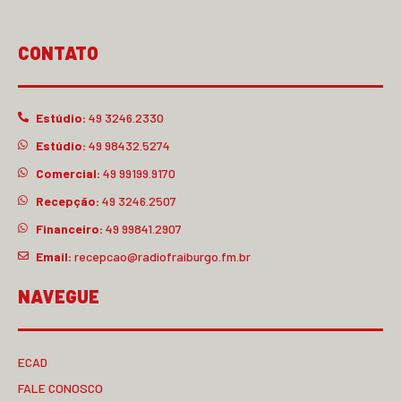
CONTATO
Estúdio:
49 3246.2330
Estúdio:
49 98432.5274
Comercial:
49 99199.9170
Recepção:
49 3246.2507
Financeiro:
49 99841.2907
Email:
recepcao@radiofraiburgo.fm.br
NAVEGUE
ECAD
FALE CONOSCO