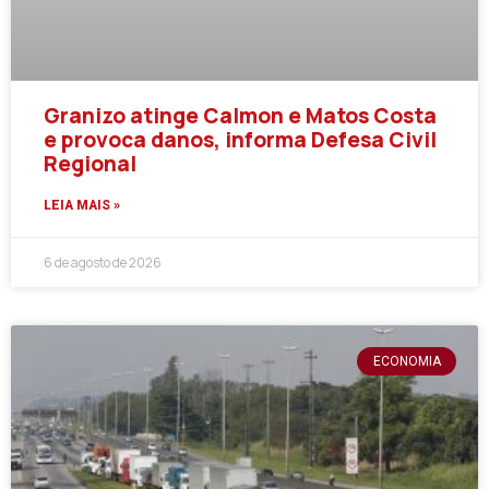
Granizo atinge Calmon e Matos Costa
e provoca danos, informa Defesa Civil
Regional
LEIA MAIS »
6 de agosto de 2026
ECONOMIA