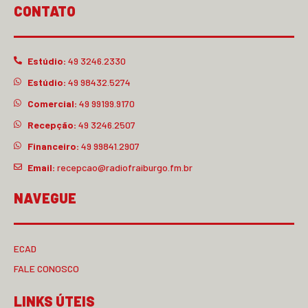
CONTATO
Estúdio:
49 3246.2330
Estúdio:
49 98432.5274
Comercial:
49 99199.9170
Recepção:
49 3246.2507
Financeiro:
49 99841.2907
Email:
recepcao@radiofraiburgo.fm.br
NAVEGUE
ECAD
FALE CONOSCO
LINKS ÚTEIS