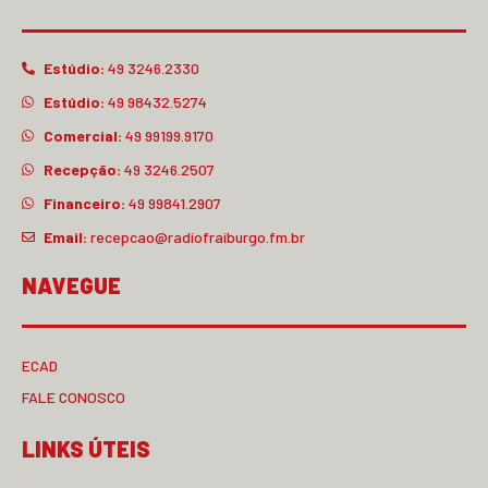
Estúdio:
49 3246.2330
Estúdio:
49 98432.5274
Comercial:
49 99199.9170
Recepção:
49 3246.2507
Financeiro:
49 99841.2907
Email:
recepcao@radiofraiburgo.fm.br
NAVEGUE
ECAD
FALE CONOSCO
LINKS ÚTEIS