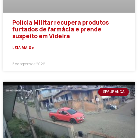
Polícia Militar recupera produtos
furtados de farmácia e prende
suspeito em Videira
LEIA MAIS »
5 de agosto de 2026
SEGURANÇA