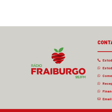
CONT
Estúd
Estúd
Comer
Rece
Finan
Email