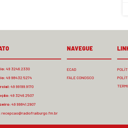
ATO
NAVEGUE
LIN
io:
49 3246.2330
ECAD
POLÍT
io:
49 98432.5274
FALE CONOSCO
POLÍT
TERM
cial:
49 99199.9170
pção:
49 3246.2507
ceiro:
49 99841.2907
:
recepcao@radiofraiburgo.fm.br