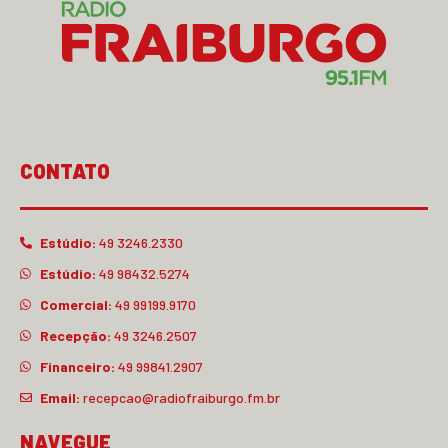
CONTATO
Estúdio:
49 3246.2330
Estúdio:
49 98432.5274
Comercial:
49 99199.9170
Recepção:
49 3246.2507
Financeiro:
49 99841.2907
Email:
recepcao@radiofraiburgo.fm.br
NAVEGUE