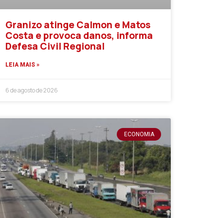
Granizo atinge Calmon e Matos
Costa e provoca danos, informa
Defesa Civil Regional
LEIA MAIS »
6 de agosto de 2026
ECONOMIA