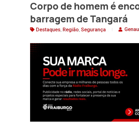
Corpo de homem é enc
barragem de Tangará
,
,
Genau
Destaques
Região
Segurança