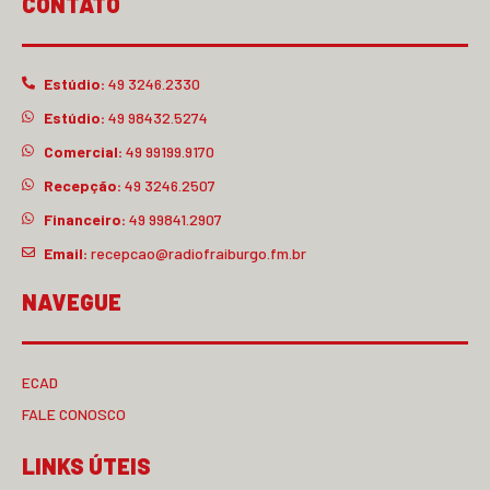
CONTATO
Estúdio:
49 3246.2330
Estúdio:
49 98432.5274
Comercial:
49 99199.9170
Recepção:
49 3246.2507
Financeiro:
49 99841.2907
Email:
recepcao@radiofraiburgo.fm.br
NAVEGUE
ECAD
FALE CONOSCO
LINKS ÚTEIS