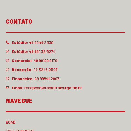
CONTATO
Estúdio:
49 3246.2330
Estúdio:
49 98432.5274
Comercial:
49 99199.9170
Recepção:
49 3246.2507
Financeiro:
49 99841.2907
Email:
recepcao@radiofraiburgo.fm.br
NAVEGUE
ECAD
FALE CONOSCO