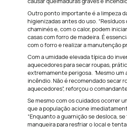
causar queimaduras graves e incêndios
Outro ponto importante é a limpeza d
higienizadas antes do uso. “Resíduos
chaminés e, com o calor, podem inici
casas com forro de madeira. É essencia
com o forro e realizar a manutenção p
Com a umidade elevada típica do inver
aquecedores para secar roupas, práti
extremamente perigosa.
“
Mesmo um a
incêndio. Não é recomendado secar ro
aquecedores”, reforçou o comandante
Se mesmo com os cuidados ocorrer um 
que a população acione imediatament
“Enquanto a guarnição se desloca, se
mangueira para resfriar o local e tenta