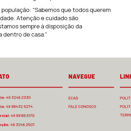
 à população: “Sabemos que todos querem
lidade. Atenção e cuidado são
Estamos sempre à disposição da
 dentro de casa.”
ATO
NAVEGUE
LIN
io:
49 3246.2330
ECAD
POLÍT
io:
49 98432.5274
FALE CONOSCO
POLÍT
TERM
cial:
49 99199.9170
pção:
49 3246.2507