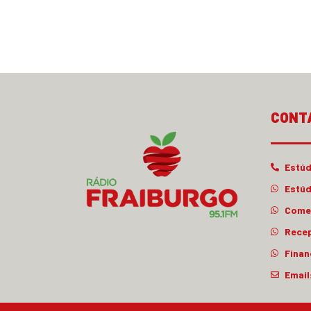
CONT
Estúd
Estúd
Comer
Rece
Finan
Email