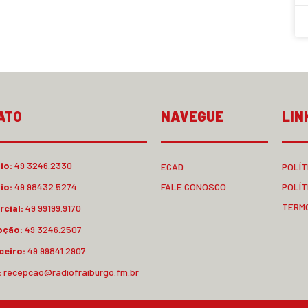
ATO
NAVEGUE
LIN
io:
49 3246.2330
ECAD
POLÍT
io:
49 98432.5274
FALE CONOSCO
POLÍT
TERM
cial:
49 99199.9170
pção:
49 3246.2507
ceiro:
49 99841.2907
:
recepcao@radiofraiburgo.fm.br