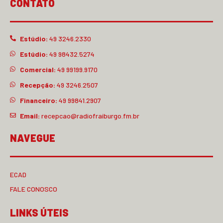
CONTATO
Estúdio:
49 3246.2330
Estúdio:
49 98432.5274
Comercial:
49 99199.9170
Recepção:
49 3246.2507
Financeiro:
49 99841.2907
Email:
recepcao@radiofraiburgo.fm.br
NAVEGUE
ECAD
FALE CONOSCO
LINKS ÚTEIS