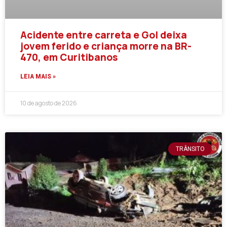
Acidente entre carreta e Gol deixa
jovem ferido e criança morre na BR-
470, em Curitibanos
LEIA MAIS »
10 de agosto de 2026
TRÂNSITO