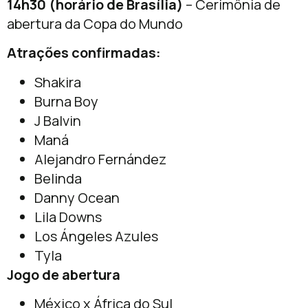
14h30 (horário de Brasília)
– Cerimônia de
abertura da Copa do Mundo
Atrações confirmadas:
Shakira
Burna Boy
J Balvin
Maná
Alejandro Fernández
Belinda
Danny Ocean
Lila Downs
Los Ángeles Azules
Tyla
Jogo de abertura
México x África do Sul