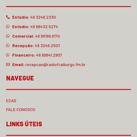
Estúdio:
49 3246.2330
Estúdio:
49 98432.5274
Comercial:
49 99199.9170
Recepção:
49 3246.2507
Financeiro:
49 99841.2907
Email:
recepcao@radiofraiburgo.fm.br
NAVEGUE
ECAD
FALE CONOSCO
LINKS ÚTEIS