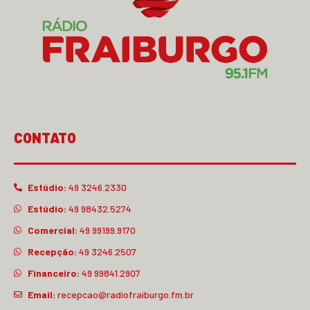
CONTATO
Estúdio:
49 3246.2330
Estúdio:
49 98432.5274
Comercial:
49 99199.9170
Recepção:
49 3246.2507
Financeiro:
49 99841.2907
Email:
recepcao@radiofraiburgo.fm.br