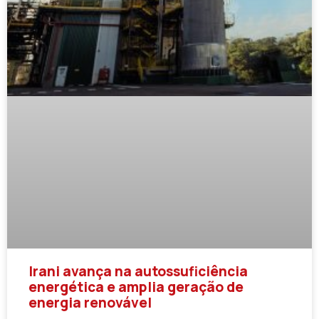
Irani avança na autossuficiência
energética e amplia geração de
energia renovável