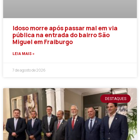
Idoso morre após passar mal em via
pública na entrada do bairro São
Miguel em Fraiburgo
LEIA MAIS »
7 de agosto de 2026
DESTAQUES