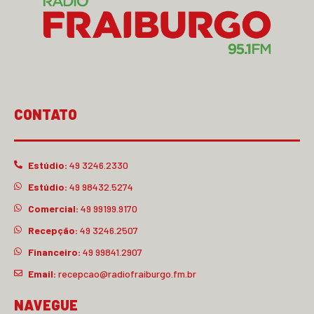
CONTATO
Estúdio:
49 3246.2330
Estúdio:
49 98432.5274
Comercial:
49 99199.9170
Recepção:
49 3246.2507
Financeiro:
49 99841.2907
Email:
recepcao@radiofraiburgo.fm.br
NAVEGUE